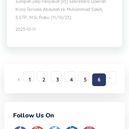
sumpah janji Penjabat (Pj) Sekretaris Daerah
Kota Ternate Abdullah Hi. Muhammad Saleh,
S.STP., M.Si. Rabu (11/10/23).
2023-10-11
›
‹
1
2
3
4
5
6
Follow Us On