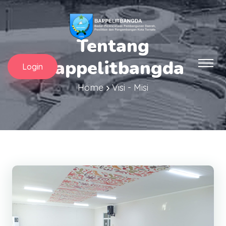
Tentang
Bappelitbangda
Login
Home
Visi - Misi