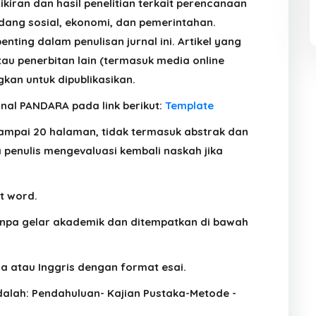
emikiran dan hasil penelitian terkait perencanaan
ang sosial, ekonomi, dan pemerintahan.
enting dalam penulisan jurnal ini. Artikel yang
tau penerbitan lain (termasuk media online
gkan untuk dipublikasikan.
rnal PANDARA pada link berikut:
Template
ampai 20 halaman, tidak termasuk abstrak dan
 penulis mengevaluasi kembali naskah jika
t word.
anpa gelar akademik dan ditempatkan di bawah
ia atau Inggris dengan format esai.
 adalah: Pendahuluan- Kajian Pustaka-Metode -