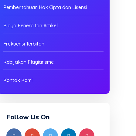
Pemberitahuan Hak Cipta dan Lisensi
Biaya Penerbitan Artikel
Frekuensi Terbitan
Kebijakan Plagiarisme
Kontak Kami
Follow Us On