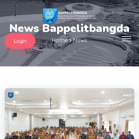
News Bappelitbangda
Home
News
Login