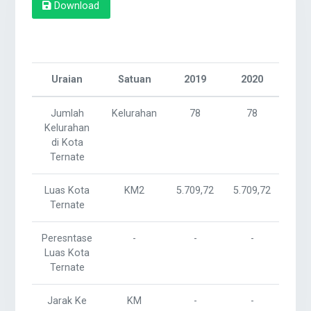
Download
Uraian
Satuan
2019
2020
20
Jumlah
Kelurahan
78
78
7
Kelurahan
di Kota
Ternate
Luas Kota
KM2
5.709,72
5.709,72
5.70
Ternate
Peresntase
-
-
-
-
Luas Kota
Ternate
Jarak Ke
KM
-
-
-